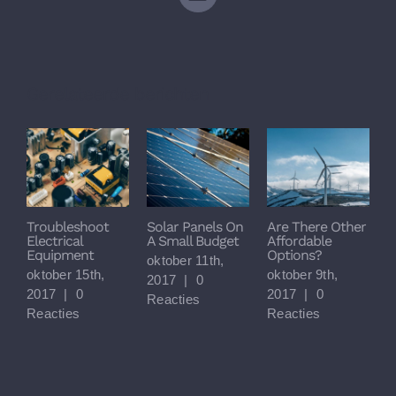
E-
mail
Gerelateerde berichten
Troubleshoot
Solar Panels On
Are There Other
M
Electrical
A Small Budget
Affordable
S
Equipment
Options?
T
oktober 11th,
oktober 15th,
oktober 9th,
o
2017
|
0
2017
|
0
2017
|
0
2
Reacties
Reacties
Reacties
R