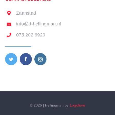
Zaanstad
info@d-hellingman.nl
075 202 6920
© 2026 | hellingman by
Logolove